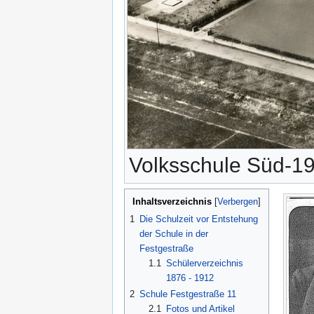
Volksschule Süd-1
Inhaltsverzeichnis
1
Die Schulzeit vor Entstehung
der Schule in der
Festgestraße
1.1
Schülerverzeichnis
1876 - 1912
2
Schule Festgestraße 11
2.1
Fotos und Artikel