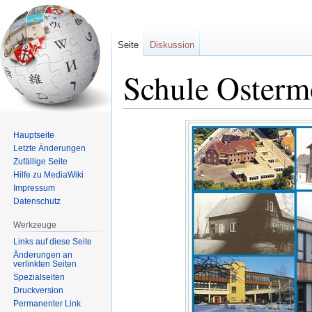
Seite
Diskussion
Schule Osterm
Zur
Zur
Hauptseite
Navigation
Suche
Letzte Änderungen
springen
springen
Zufällige Seite
Hilfe zu MediaWiki
Impressum
Datenschutz
Werkzeuge
Links auf diese Seite
Änderungen an
verlinkten Seiten
Spezialseiten
Druckversion
Permanenter Link