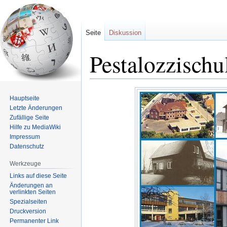
Seite
Diskussion
Pestalozzischu
Zur
Zur
Hauptseite
Navigation
Suche
Letzte Änderungen
springen
springen
Zufällige Seite
Hilfe zu MediaWiki
Impressum
Datenschutz
Werkzeuge
Links auf diese Seite
Änderungen an
verlinkten Seiten
Spezialseiten
Druckversion
Permanenter Link