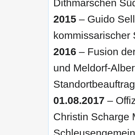
Dithmarschen Sü
2015
– Guido Sell
kommissarischer S
2016
– Fusion der
und Meldorf-Alber
Standortbeauftrag
01.08.2017
– Offi
Christin Scharge 
Schleusengemeins