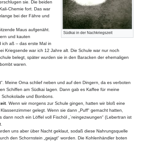
schlugen sie. Die beiden
ali-Chemie fort. Das war
hlange bei der Fähre und
sitzende Maus aufgenäht.
Südkai in der Nachkriegszeit
zern und kauten
ich aß – das erste Mal in
ei Kriegsende war ich 12 Jahre alt. Die Schule war nur noch
hule belegt, später wurden sie in den Baracken der ehemaligen
ebombt waren.
ert“. Meine Oma schlief neben und auf den Dingern, da es verboten
hren Schiffen am Südkai lagen. Dann gab es Kaffee für meine
e, Schokolade und Bonbons.
eit
. Wenn wir morgens zur Schule gingen, hatten wir bloß eine
Klassenzimmer gelegt. Wenn sie dann „Puff“ gemacht hatten,
dann noch ein Löffel voll Fischöl „`reingezwungen“ (Lebertran ist
t.
urden uns aber über Nacht geklaut, sodaß diese Nahrungsquelle
durch den Schornstein „gejagt“ worden. Die Kohlenhändler boten