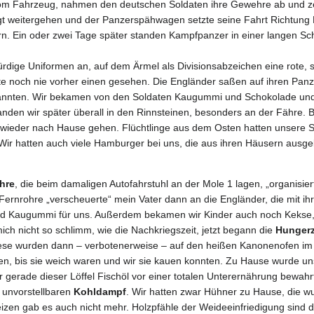
 Fahrzeug, nahmen den deutschen Soldaten ihre Gewehre ab und zer
gt weitergehen und der Panzerspähwagen setzte seine Fahrt Richtung K
rn. Ein oder zwei Tage später standen Kampfpanzer in einer langen Sc
rdige Uniformen an, auf dem Ärmel als Divisionsabzeichen eine rote, 
te noch nie vorher einen gesehen. Die Engländer saßen auf ihren Pan
 kannten. Wir bekamen von den Soldaten Kaugummi und Schokolade und 
nden wir später überall in den Rinnsteinen, besonders an der Fähre. B
ieder nach Hause gehen. Flüchtlinge aus dem Osten hatten unsere Sc
ir hatten auch viele Hamburger bei uns, die aus ihren Häusern ausg
hre
, die beim damaligen Autofahrstuhl an der Mole 1 lagen, „organisi
 Fernrohre „verscheuerte“ mein Vater dann an die Engländer, die mit i
 und Kaugummi für uns. Außerdem bekamen wir Kinder auch noch Keks
ich nicht so schlimm, wie die Nachkriegszeit, jetzt begann die
Hungerz
iese wurden dann – verbotenerweise – auf den heißen Kanonenofen im 
n, bis sie weich waren und wir sie kauen konnten. Zu Hause wurde uns 
r gerade dieser Löffel Fischöl vor einer totalen Unterernährung bewahr
n unvorstellbaren
Kohldampf
. Wir hatten zwar Hühner zu Hause, die w
eizen gab es auch nicht mehr. Holzpfähle der Weideeinfriedigung sind 