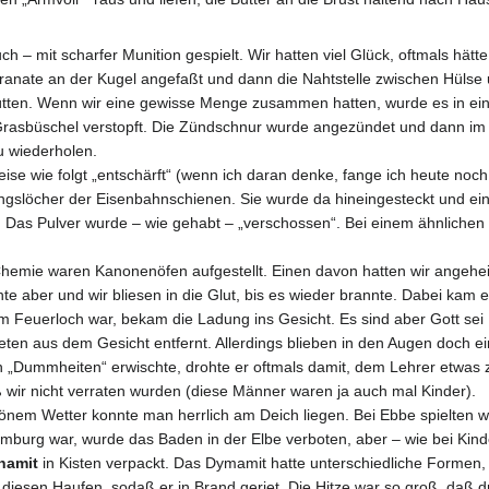
uch – mit scharfer Munition gespielt. Wir hatten viel Glück, oftmals 
nate an der Kugel angefaßt und dann die Nahtstelle zwischen Hülse und
tten. Wenn wir eine gewisse Menge zusammen hatten, wurde es in einen
Grasbüschel verstopft. Die Zündschnur wurde angezündet und dann im 
u wiederholen.
se wie folgt „entschärft“ (wenn ich daran denke, fange ich heute noch
ungslöcher der Eisenbahnschienen. Sie wurde da hineingesteckt und e
l. Das Pulver wurde – wie gehabt – „verschossen“. Bei einem ähnlichen
-Chemie waren Kanonenöfen aufgestellt. Einen davon hatten wir angeh
e aber und wir bliesen in die Glut, bis es wieder brannte. Dabei kam es
m Feuerloch war, bekam die Ladung ins Gesicht. Es sind aber Gott sei
eten aus dem Gesicht entfernt. Allerdings blieben in den Augen doch e
 „Dummheiten“ erwischte, drohte er oftmals damit, dem Lehrer etwas
aß wir nicht verraten wurden (diese Männer waren ja auch mal Kinder).
önem Wetter konnte man herrlich am Deich liegen. Bei Ebbe spielten wi
amburg war, wurde das Baden in der Elbe verboten, aber – wie bei Kin
namit
in Kisten verpackt. Das Dymamit hatte unterschiedliche Formen, n
n diesen Haufen, sodaß er in Brand geriet. Die Hitze war so groß, daß