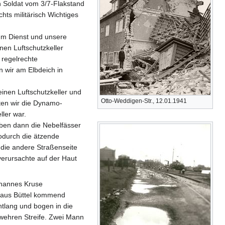
in Soldat vom 3/7-Flakstand
hts militärisch Wichtiges
zum Dienst und unsere
nen Luftschutzkeller
 regelrechte
n wir am Elbdeich in
inen Luftschutzkeller und
Otto-Weddigen-Str., 12.01.1941
ten wir die Dynamo-
ler war.
ben dann die Nebelfässer
odurch die ätzende
 die andere Straßenseite
verursachte auf der Haut
ohannes Kruse
aus Büttel kommend
ntlang und bogen in die
wehren Streife. Zwei Mann