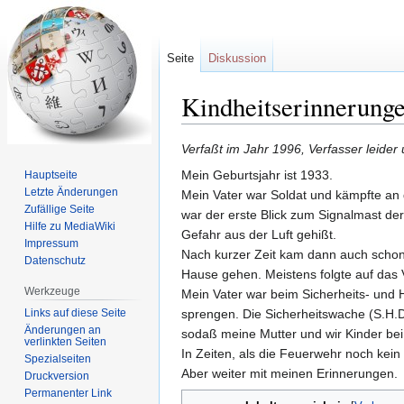
Seite
Diskussion
Kindheitserinnerunge
Zur
Zur
Verfaßt im Jahr 1996, Verfasser leider
Navigation
Suche
Mein Geburtsjahr ist 1933.
Hauptseite
springen
springen
Letzte Änderungen
Mein Vater war Soldat und kämpfte an d
Zufällige Seite
war der erste Blick zum Signalmast der
Hilfe zu MediaWiki
Gefahr aus der Luft gehißt.
Impressum
Nach kurzer Zeit kam dann auch schon 
Datenschutz
Hause gehen. Meistens folgte auf das 
Werkzeuge
Mein Vater war beim Sicherheits- und 
Links auf diese Seite
sprengen. Die Sicherheitswache (S.H.D.
Änderungen an
sodaß meine Mutter und wir Kinder bei
verlinkten Seiten
In Zeiten, als die Feuerwehr noch kein
Spezialseiten
Aber weiter mit meinen Erinnerungen.
Druckversion
Permanenter Link