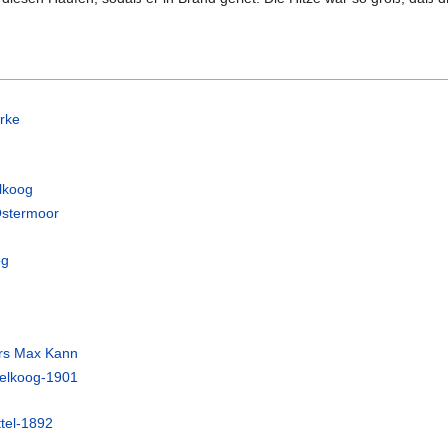
erke
lkoog
Ostermoor
og
ers Max Kann
telkoog-1901
tel-1892