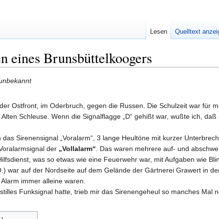
Lesen
Quelltext anze
n eines Brunsbüttelkoogers
 unbekannt
er Ostfront, im Oderbruch, gegen die Russen. Die Schulzeit war für mic
 Alten Schleuse. Wenn die Signalflagge „D“ gehißt war, wußte ich, daß
das Sirenensignal „Voralarm“, 3 lange Heultöne mit kurzer Unterbrech
Voralarmsignal der
„Vollalarm“
. Das waren mehrere auf- und abschwel
Hilfsdienst, was so etwas wie eine Feuerwehr war, mit Aufgaben wie B
) war auf der Nordseite auf dem Gelände der Gärtnerei Grawert in der 
 Alarm immer alleine waren.
 stilles Funksignal hatte, trieb mir das Sirenengeheul so manches Mal 