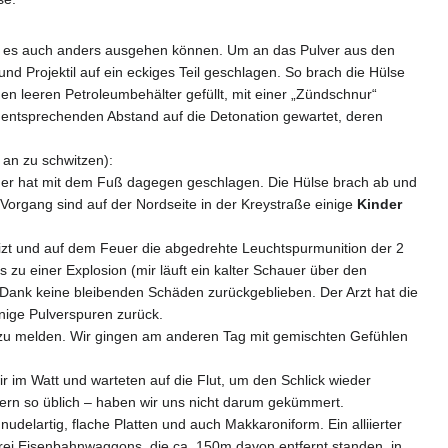
hätte es auch anders ausgehen können. Um an das Pulver aus den
 Projektil auf ein eckiges Teil geschlagen. So brach die Hülse
 leeren Petroleumbehälter gefüllt, mit einer „Zündschnur“
entsprechenden Abstand auf die Detonation gewartet, deren
 an zu schwitzen):
iner hat mit dem Fuß dagegen geschlagen. Die Hülse brach ab und
 Vorgang sind auf der Nordseite in der Kreystraße einige
Kinder
eizt und auf dem Feuer die abgedrehte Leuchtspurmunition der 2
 zu einer Explosion (mir läuft ein kalter Schauer über den
 Dank keine bleibenden Schäden zurückgeblieben. Der Arzt hat die
inige Pulverspuren zurück.
 zu melden. Wir gingen am anderen Tag mit gemischten Gefühlen
r im Watt und warteten auf die Flut, um den Schlick wieder
dern so üblich – haben wir uns nicht darum gekümmert.
udelartig, flache Platten und auch Makkaroniform. Ein alliierter
 drei Eisenbahnwaggons, die ca. 150m davon entfernt standen, in