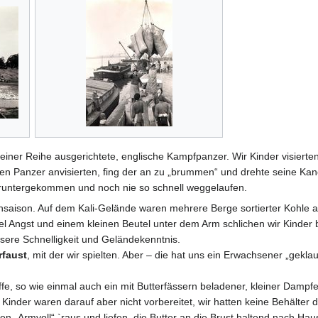
einer Reihe ausgerichtete, englische Kampfpanzer. Wir Kinder visier
en Panzer anvisierten, fing der an zu „brummen“ und drehte seine Kano
runtergekommen und noch nie so schnell weggelaufen.
saison. Auf dem Kali-Gelände waren mehrere Berge sortierter Kohle auf
l Angst und einem kleinen Beutel unter dem Arm schlichen wir Kinder 
nsere Schnelligkeit und Geländekenntnis.
rfaust
, mit der wir spielten. Aber – die hat uns ein Erwachsener „gekl
e, so wie einmal auch ein mit Butterfässern beladener, kleiner Dampfe
 Kinder waren darauf aber nicht vorbereitet, wir hatten keine Behälter
nen „Armvoll“ `raus und liefen, die Butter an die Brust haltend nach Hau