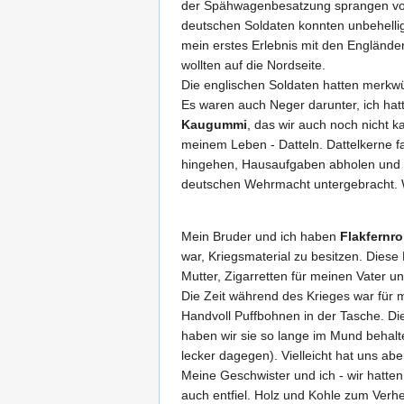
der Spähwagenbesatzung sprangen vom
deutschen Soldaten konnten unbehelli
mein erstes Erlebnis mit den Englände
wollten auf die Nordseite.
Die englischen Soldaten hatten merkwü
Es waren auch Neger darunter, ich hat
Kaugummi
, das wir auch noch nicht
meinem Leben - Datteln. Dattelkerne fa
hingehen, Hausaufgaben abholen und w
deutschen Wehrmacht untergebracht. W
Mein Bruder und ich haben
Flakfernro
war, Kriegsmaterial zu besitzen. Diese
Mutter, Zigarretten für meinen Vater
Die Zeit während des Krieges war für m
Handvoll Puffbohnen in der Tasche. D
haben wir sie so lange im Mund behalte
lecker dagegen). Vielleicht hat uns abe
Meine Geschwister und ich - wir hatte
auch entfiel. Holz und Kohle zum Verh