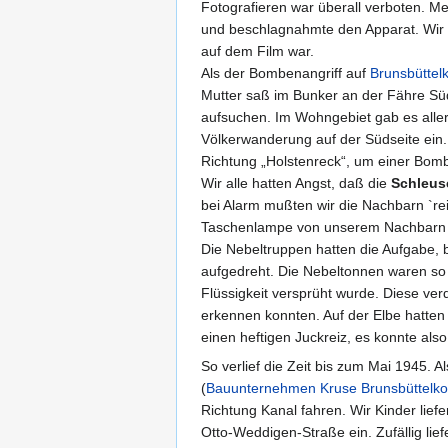
Fotografieren war überall verboten. Me
und beschlagnahmte den Apparat. Wir be
auf dem Film war.
Als der Bombenangriff auf
Brunsbüttel
Mutter saß im Bunker an der Fähre Süd
aufsuchen. Im Wohngebiet gab es allerh
Völkerwanderung auf der Südseite ein.
Richtung „Holstenreck“, um einer Bom
Wir alle hatten Angst, daß die
Schleus
bei Alarm mußten wir die Nachbarn `re
Taschenlampe von unserem Nachbarn un
Die Nebeltruppen hatten die Aufgabe,
aufgedreht. Die Nebeltonnen waren so 
Flüssigkeit versprüht wurde. Diese ver
erkennen konnten. Auf der Elbe hatten
einen heftigen Juckreiz, es konnte als
So verlief die Zeit bis zum Mai 1945.
(
Bauunternehmen Kruse Brunsbüttelk
Richtung Kanal fahren. Wir Kinder lie
Otto-Weddigen-Straße ein. Zufällig l