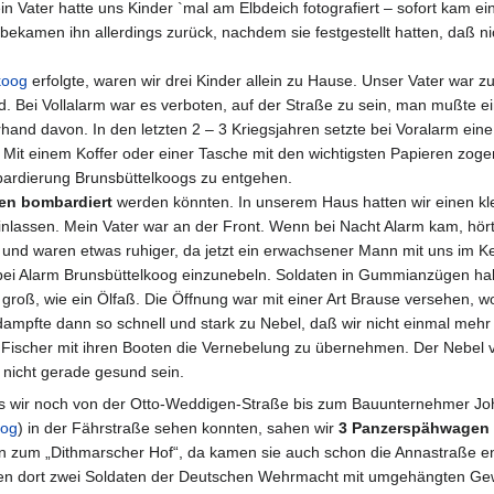
in Vater hatte uns Kinder `mal am Elbdeich fotografiert – sofort kam e
kamen ihn allerdings zurück, nachdem sie festgestellt hatten, daß nic
koog
erfolgte, waren wir drei Kinder allein zu Hause. Unser Vater war 
. Bei Vollalarm war es verboten, auf der Straße zu sein, man mußte ei
and davon. In den letzten 2 – 3 Kriegsjahren setzte bei Voralarm eine
 Mit einem Koffer oder einer Tasche mit den wichtigsten Papieren zoge
bardierung Brunsbüttelkoogs zu entgehen.
en bombardiert
werden könnten. In unserem Haus hatten wir einen kle
inlassen. Mein Vater war an der Front. Wenn bei Nacht Alarm kam, hör
d waren etwas ruhiger, da jetzt ein erwachsener Mann mit uns im Kel
 bei Alarm Brunsbüttelkoog einzunebeln. Soldaten in Gummianzügen ha
groß, wie ein Ölfaß. Die Öffnung war mit einer Art Brause versehen, w
dampfte dann so schnell und stark zu Nebel, daß wir nicht einmal mehr
 Fischer mit ihren Booten die Vernebelung zu übernehmen. Der Nebel 
o nicht gerade gesund sein.
 Als wir noch von der Otto-Weddigen-Straße bis zum Bauunternehmer J
oog
) in der Fährstraße sehen konnten, sahen wir
3 Panzerspähwagen
fen zum „Dithmarscher Hof“, da kamen sie auch schon die Annastraße e
iefen dort zwei Soldaten der Deutschen Wehrmacht mit umgehängten Ge