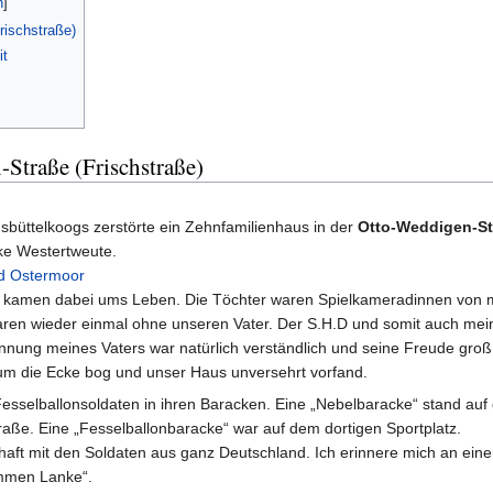
rischstraße)
it
Straße (Frischstraße)
sbüttelkoogs zerstörte ein Zehnfamilienhaus in der
Otto-Weddigen-St
cke Westertweute.
d Ostermoor
r kamen dabei ums Leben. Die Töchter waren Spielkameradinnen von m
aren wieder einmal ohne unseren Vater. Der S.H.D und somit auch mein
nung meines Vaters war natürlich verständlich und seine Freude groß,
um die Ecke bog und unser Haus unversehrt vorfand.
esselballonsoldaten in ihren Baracken. Eine „Nebelbaracke“ stand au
ße. Eine „Fesselballonbaracke“ war auf dem dortigen Sportplatz.
aft mit den Soldaten aus ganz Deutschland. Ich erinnere mich an eine
ummen Lanke“.