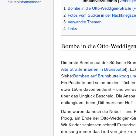
Inhaltsverzeichnis
Seiten­informationen
1
Bombe in die Otto-Weddigen-Straße (F
2
Fotos vom Südkai in der Nachkriegsze
3
Verwandte Themen
4
Links
Bombe in die Otto-Weddigen-
Die erste Bombe auf der Südseite Brun
Alte Straßennamen in Brunsbüttel
), E
Siehe:
Bomben auf Brunsbüttelkoog un
Ein Postbote und seine beiden Töchte
etwa 150m davon entfernt – und wir w
über das Unglück Bescheid. Die Anspan
entlangkam, beim „Dithmarscher Hof“ 
Dann waren da noch die Nebel – und F
Ploog, am Ende der Otto-Weddigen-Stra
Wir Kinder schlossen schnell Freundsch
der sang immer das Lied von „der kr