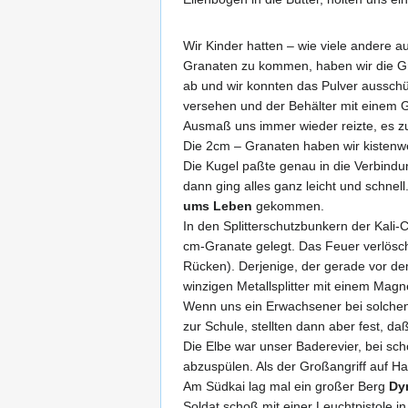
Wir Kinder hatten – wie viele andere a
Granaten zu kommen, haben wir die Gra
ab und wir konnten das Pulver ausschü
versehen und der Behälter mit einem 
Ausmaß uns immer wieder reizte, es z
Die 2cm – Granaten haben wir kistenwei
Die Kugel paßte genau in die Verbind
dann ging alles ganz leicht und schnel
ums Leben
gekommen.
In den Splitterschutzbunkern der Kali
cm-Granate gelegt. Das Feuer verlöscht
Rücken). Derjenige, der gerade vor de
winzigen Metallsplitter mit einem Magn
Wenn uns ein Erwachsener bei solchen
zur Schule, stellten dann aber fest, d
Die Elbe war unser Baderevier, bei sch
abzuspülen. Als der Großangriff auf H
Am Südkai lag mal ein großer Berg
Dy
Soldat schoß mit einer Leuchtpistole i