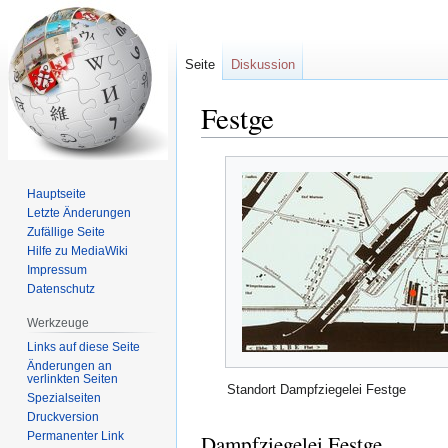
Seite
Diskussion
Festge
Zur
Zur
Navigation
Suche
Hauptseite
springen
springen
Letzte Änderungen
Zufällige Seite
Hilfe zu MediaWiki
Impressum
Datenschutz
Werkzeuge
Links auf diese Seite
Änderungen an
verlinkten Seiten
Standort Dampfziegelei Festge
Spezialseiten
Druckversion
Permanenter Link
Dampfziegelei Festge