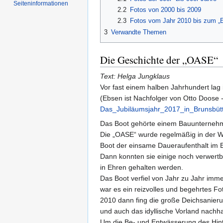
Seiten­informationen
2.2
Fotos von 2000 bis 2009
2.3
Fotos vom Jahr 2010 bis zum „
3
Verwandte Themen
Die Geschichte der „OASE“
Text: Helga Jungklaus
Vor fast einem halben Jahrhundert lag
(Ebsen ist Nachfolger von Otto Doose 
Das_Jubiläumsjahr_2017_in_Brunsbüt
Das Boot gehörte einem Bauunternehme
Die „OASE“ wurde regelmäßig in der We
Boot der einsame Daueraufenthalt im E
Dann konnten sie einige noch verwert
in Ehren gehalten werden.
Das Boot verfiel von Jahr zu Jahr imme
war es ein reizvolles und begehrtes Fo
2010 dann fing die große Deichsanieru
und auch das idyllische Vorland nachha
Um die Be- und Entwässerung des Hinte