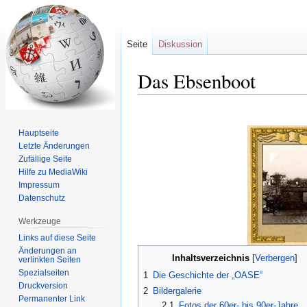
Seite
Diskussion
Das Ebsenboot
Zur
Zur
Navigation
Suche
Hauptseite
springen
springen
Letzte Änderungen
Zufällige Seite
Hilfe zu MediaWiki
Impressum
Datenschutz
Werkzeuge
Links auf diese Seite
Änderungen an
Inhaltsverzeichnis
verlinkten Seiten
Spezialseiten
1
Die Geschichte der „OASE“
Druckversion
2
Bildergalerie
Permanenter Link
2.1
Fotos der 60er- bis 90er-Jahre