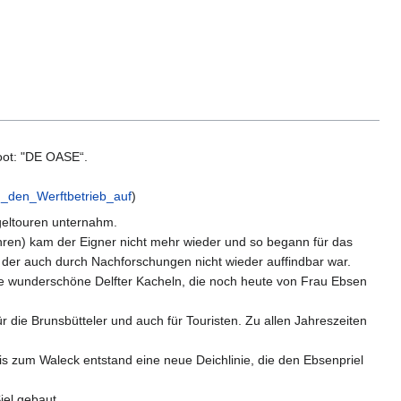
oot: "DE OASE“.
_den_Werftbetrieb_auf
)
geltouren unternahm.
hren) kam der Eigner nicht mehr wieder und so begann für das
 der auch durch Nachforschungen nicht wieder auffindbar war.
e wunderschöne Delfter Kacheln, die noch heute von Frau Ebsen
 die Brunsbütteler und auch für Touristen. Zu allen Jahreszeiten
s zum Waleck entstand eine neue Deichlinie, die den Ebsenpriel
iel gebaut.