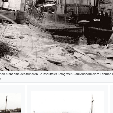
önen Aufnahme des früheren Brunsbütteler Fotografen Paul Ausborm vom Februar 1
ar