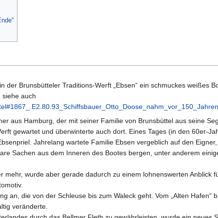
Ende“
 in der Brunsbütteler Traditions-Werft „Ebsen“ ein schmuckes weißes B
- siehe auch
tel#1867_.E2.80.93_Schiffsbauer_Otto_Doose_nahm_vor_150_Jahren
r aus Hamburg, der mit seiner Familie von Brunsbüttel aus seine Se
rft gewartet und überwinterte auch dort. Eines Tages (in den 60er-Ja
bsenpriel. Jahrelang wartete Familie Ebsen vergeblich auf den Eigner,
bare Sachen aus dem Inneren des Bootes bergen, unter anderem einig
r mehr, wurde aber gerade dadurch zu einem lohnenswerten Anblick für
tomotiv.
ng an, die von der Schleuse bis zum Waleck geht. Vom „Alten Hafen“ bi
ltig veränderte.
rlandes durch das Bellmer Fleth zu gewährleisten, wurde ein neues S