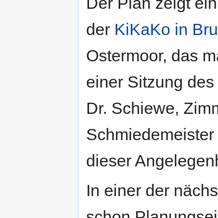
Der Plan zeigt ein
der
KiKaKo in Bru
Ostermoor, das ma
einer Sitzung de
Dr. Schiewe, Zim
Schmiedemeister J
dieser Angelegenh
In einer der näc
schon Planungsein