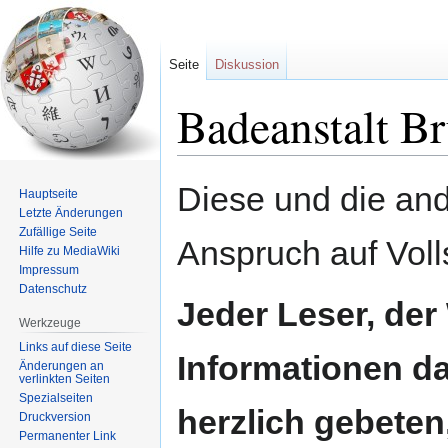
Seite
Diskussion
Badeanstalt B
Zur
Zur
Diese und die an
Hauptseite
Navigation
Suche
Letzte Änderungen
springen
springen
Zufällige Seite
Anspruch auf Voll
Hilfe zu MediaWiki
Impressum
Datenschutz
Jeder Leser, der
Werkzeuge
Links auf diese Seite
Informationen da
Änderungen an
verlinkten Seiten
Spezialseiten
herzlich gebete
Druckversion
Permanenter Link