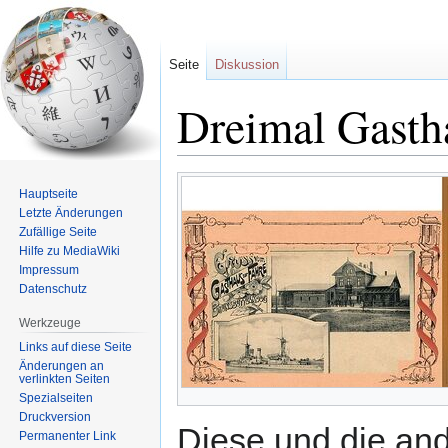
Seite
Diskussion
Dreimal Gasth
Zur
Zur
Hauptseite
Navigation
Suche
Letzte Änderungen
springen
springen
Zufällige Seite
Hilfe zu MediaWiki
Impressum
Datenschutz
Werkzeuge
Links auf diese Seite
Änderungen an
verlinkten Seiten
Spezialseiten
Druckversion
Diese und die an
Permanenter Link