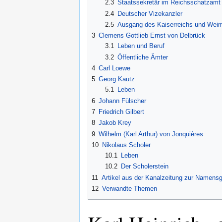
2.3
Staatssekretär im Reichsschatzamt
2.4
Deutscher Vizekanzler
2.5
Ausgang des Kaiserreichs und Weim
3
Clemens Gottlieb Ernst von Delbrück
3.1
Leben und Beruf
3.2
Öffentliche Ämter
4
Carl Loewe
5
Georg Kautz
5.1
Leben
6
Johann Fülscher
7
Friedrich Gilbert
8
Jakob Krey
9
Wilhelm (Karl Arthur) von Jonquières
10
Nikolaus Scholer
10.1
Leben
10.2
Der Scholerstein
11
Artikel aus der Kanalzeitung zur Namens
12
Verwandte Themen