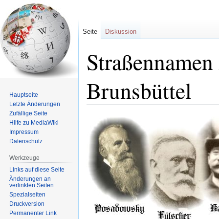
Seite
Diskussion
Straßennamen 
Brunsbüttel
Hauptseite
Letzte Änderungen
Zufällige Seite
Zur
Zur
Hilfe zu MediaWiki
Navigation
Suche
Impressum
springen
springen
Datenschutz
Werkzeuge
Links auf diese Seite
Änderungen an
verlinkten Seiten
Spezialseiten
Druckversion
Permanenter Link