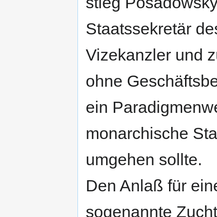
stieg Posadowsky
Staatssekretär de
Vizekanzler und 
ohne Geschäftsber
ein Paradigmenwec
monarchische Staa
umgehen sollte.
Den Anlaß für eine
sogenannte Zucht