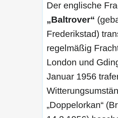
Der englische Fra
„Baltrover“
(geba
Frederikstad) tran
regelmäßig Frach
London und Gdin
Januar 1956 traf
Witterungsumstä
„Doppelorkan“ (B