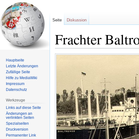
Seite
Diskussion
Frachter Baltr
Zur
Zur
Hauptseite
Navigation
Suche
Letzte Änderungen
springen
springen
Zufällige Seite
Hilfe zu MediaWiki
Impressum
Datenschutz
Werkzeuge
Links auf diese Seite
Änderungen an
verlinkten Seiten
Spezialseiten
Druckversion
Permanenter Link