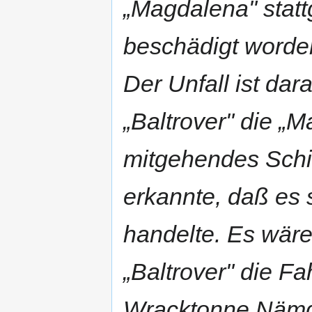
„Magdalena" statt
beschädigt worden
Der Unfall ist da
„Baltrover" die „
mitgehendes Schif
erkannte, daß es 
handelte. Es wäre
„Baltrover" die Fa
Wracktonne Nämdö