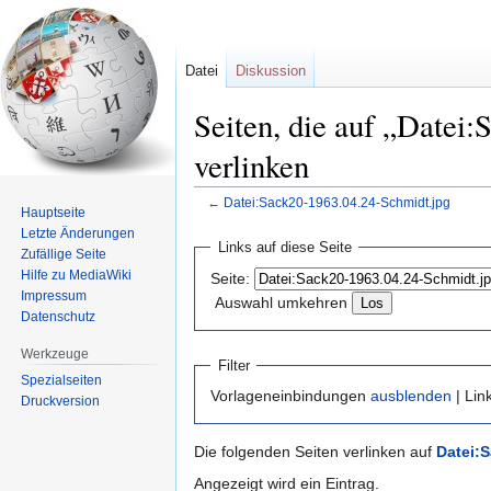
Datei
Diskussion
Seiten, die auf „Datei
verlinken
←
Datei:Sack20-1963.04.24-Schmidt.jpg
Hauptseite
Letzte Änderungen
Zur
Zur
Links auf diese Seite
Zufällige Seite
Navigation
Suche
Hilfe zu MediaWiki
Seite:
springen
springen
Impressum
Auswahl umkehren
Datenschutz
Werkzeuge
Filter
Spezialseiten
Vorlageneinbindungen
ausblenden
| Lin
Druckversion
Die folgenden Seiten verlinken auf
Datei:
Angezeigt wird ein Eintrag.