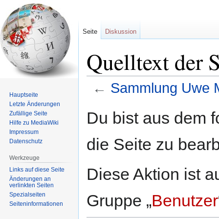
Seite
Diskussion
Quelltext der
←
Sammlung Uwe M
Hauptseite
Letzte Änderungen
Zur
Zur
Du bist aus dem f
Zufällige Seite
Navigation
Suche
Hilfe zu MediaWiki
springen
springen
Impressum
die Seite zu bearb
Datenschutz
Werkzeuge
Diese Aktion ist a
Links auf diese Seite
Änderungen an
verlinkten Seiten
Spezialseiten
Gruppe „
Benutzer
Seiten­informationen