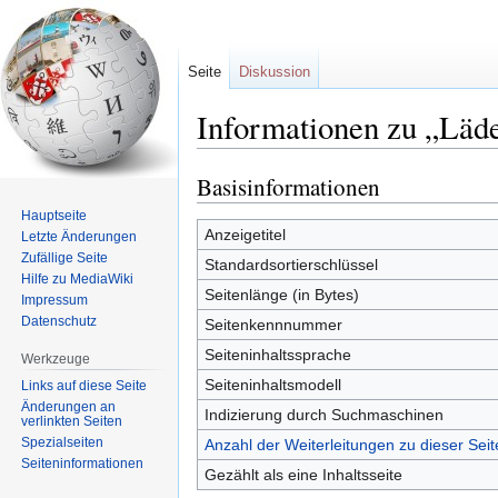
Seite
Diskussion
Informationen zu „Läd
Basisinformationen
Zur
Zur
Navigation
Suche
Hauptseite
springen
springen
Anzeigetitel
Letzte Änderungen
Zufällige Seite
Standardsortierschlüssel
Hilfe zu MediaWiki
Seitenlänge (in Bytes)
Impressum
Datenschutz
Seitenkennnummer
Seiteninhaltssprache
Werkzeuge
Seiteninhaltsmodell
Links auf diese Seite
Änderungen an
Indizierung durch Suchmaschinen
verlinkten Seiten
Spezialseiten
Anzahl der Weiterleitungen zu dieser Seit
Seiten­informationen
Gezählt als eine Inhaltsseite