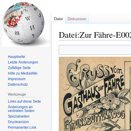
Datei
Diskussion
Datei:Zur Fähre-E002
Zur
Zur
Navigation
Suche
Hauptseite
springen
springen
Letzte Änderungen
Zufällige Seite
Hilfe zu MediaWiki
Impressum
Datenschutz
Werkzeuge
Links auf diese Seite
Änderungen an
verlinkten Seiten
Spezialseiten
Druckversion
Permanenter Link