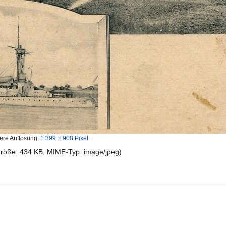
ere Auflösung:
1.399 × 908 Pixel
.
igröße: 434 KB, MIME-Typ:
image/jpeg
)