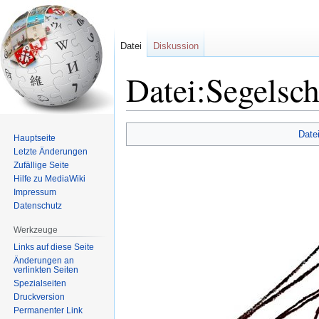
Datei
Diskussion
Datei:Segelsch
Zur
Zur
Date
Hauptseite
Navigation
Suche
Letzte Änderungen
springen
springen
Zufällige Seite
Hilfe zu MediaWiki
Impressum
Datenschutz
Werkzeuge
Links auf diese Seite
Änderungen an
verlinkten Seiten
Spezialseiten
Druckversion
Permanenter Link