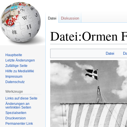
Datei
Diskussion
Datei:Ormen F
Zur
Zur
Datei
Da
Hauptseite
Navigation
Suche
Letzte Änderungen
springen
springen
Zufällige Seite
Hilfe zu MediaWiki
Impressum
Datenschutz
Werkzeuge
Links auf diese Seite
Änderungen an
verlinkten Seiten
Spezialseiten
Druckversion
Permanenter Link