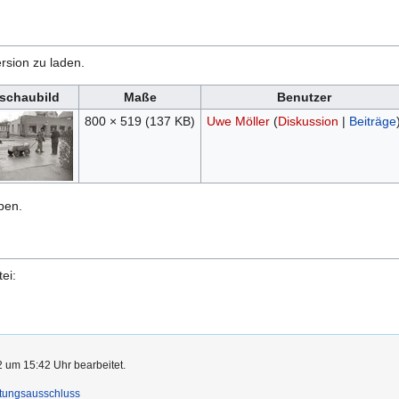
rsion zu laden.
schaubild
Maße
Benutzer
800 × 519
(137 KB)
Uwe Möller
(
Diskussion
|
Beiträge
ben.
ei:
2 um 15:42 Uhr bearbeitet.
tungsausschluss