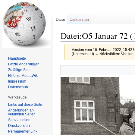
Datei
Diskussion
Datei:O5 Januar 72 
Version vom 16. Februar 2022, 15:42 
(Unterschied) ← Nächstältere Version |
Hauptseite
Letzte Änderungen
Zur
Zur
Zufällige Seite
Navigation
Suche
Hilfe zu MediaWiki
springen
springen
Impressum
Datenschutz
Werkzeuge
Links auf diese Seite
Änderungen an
verlinkten Seiten
Spezialseiten
Druckversion
Permanenter Link