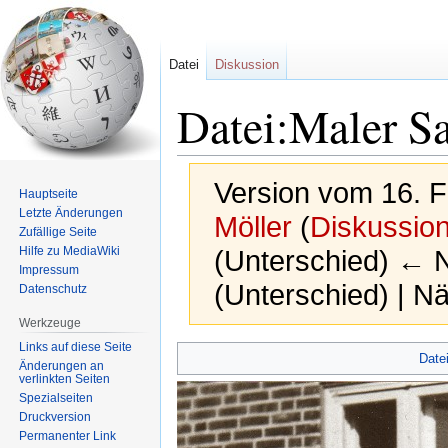
Datei
Diskussion
Datei:Maler S
Version vom 16. 
Hauptseite
Letzte Änderungen
Möller
(
Diskussio
Zufällige Seite
Hilfe zu MediaWiki
(Unterschied) ← Nä
Impressum
(Unterschied) | N
Datenschutz
Werkzeuge
Links auf diese Seite
Zur
Zur
Date
Änderungen an
Navigation
Suche
verlinkten Seiten
springen
springen
Spezialseiten
Druckversion
Permanenter Link