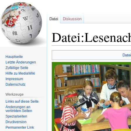
Datei
Diskussion
Datei:Lesenac
Zur
Zur
Date
Hauptseite
Navigation
Suche
Letzte Änderungen
springen
springen
Zufällige Seite
Hilfe zu MediaWiki
Impressum
Datenschutz
Werkzeuge
Links auf diese Seite
Änderungen an
verlinkten Seiten
Spezialseiten
Druckversion
Permanenter Link