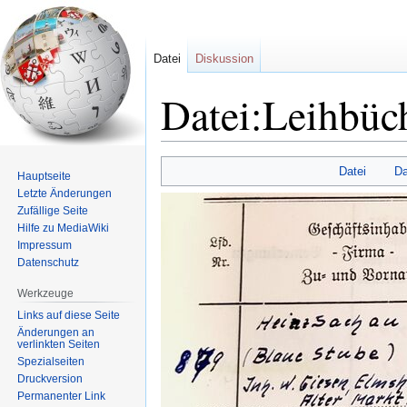
Datei
Diskussion
Datei:Leihbüc
Zur
Zur
Datei
Da
Hauptseite
Navigation
Suche
Letzte Änderungen
springen
springen
Zufällige Seite
Hilfe zu MediaWiki
Impressum
Datenschutz
Werkzeuge
Links auf diese Seite
Änderungen an
verlinkten Seiten
Spezialseiten
Druckversion
Permanenter Link