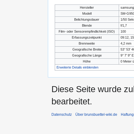
Hersteller
samsung
Modell
SM-G95
Belichtungsdauer
1/50 Sek
Blende
f/1,7
Film- oder Sensorempfindlichkeit (ISO)
100
Erfassungszeitpunkt
09:12, 15
Brennweite
4,2 mm
Geografische Breite
53° 53′ 4
Geografische Länge
9° 7′ 9″ E
Höhe
0 Meter 
Erweiterte Details einblenden
Diese Seite wurde zu
bearbeitet.
Datenschutz
Über brunsbuettel-wiki.de
Haftung