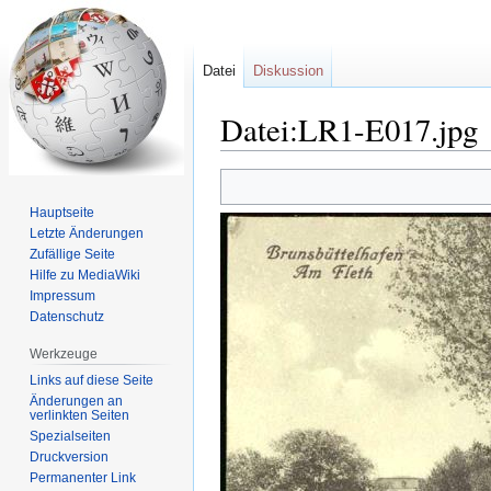
Datei
Diskussion
Datei:LR1-E017.jpg
Zur
Zur
Navigation
Suche
Hauptseite
springen
springen
Letzte Änderungen
Zufällige Seite
Hilfe zu MediaWiki
Impressum
Datenschutz
Werkzeuge
Links auf diese Seite
Änderungen an
verlinkten Seiten
Spezialseiten
Druckversion
Permanenter Link