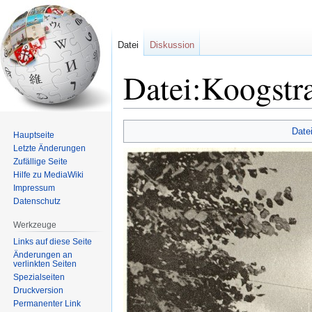
Datei
Diskussion
Datei:Koogstr
Zur
Zur
Date
Hauptseite
Navigation
Suche
Letzte Änderungen
springen
springen
Zufällige Seite
Hilfe zu MediaWiki
Impressum
Datenschutz
Werkzeuge
Links auf diese Seite
Änderungen an
verlinkten Seiten
Spezialseiten
Druckversion
Permanenter Link