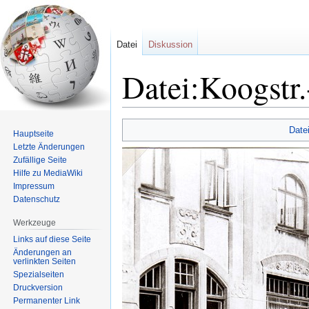
Datei
Diskussion
Datei:Koogstr
Zur
Zur
Date
Hauptseite
Navigation
Suche
Letzte Änderungen
springen
springen
Zufällige Seite
Hilfe zu MediaWiki
Impressum
Datenschutz
Werkzeuge
Links auf diese Seite
Änderungen an
verlinkten Seiten
Spezialseiten
Druckversion
Permanenter Link