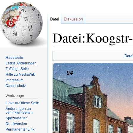
Datei
Diskussion
Datei:Koogstr
Zur
Zur
Date
Hauptseite
Navigation
Suche
Letzte Änderungen
springen
springen
Zufällige Seite
Hilfe zu MediaWiki
Impressum
Datenschutz
Werkzeuge
Links auf diese Seite
Änderungen an
verlinkten Seiten
Spezialseiten
Druckversion
Permanenter Link