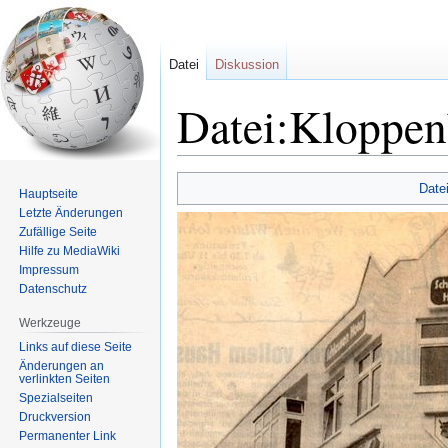
Datei
Diskussion
Datei:Kloppen
Zur
Zur
Date
Hauptseite
Navigation
Suche
Letzte Änderungen
springen
springen
Zufällige Seite
Hilfe zu MediaWiki
Impressum
Datenschutz
Werkzeuge
Links auf diese Seite
Änderungen an
verlinkten Seiten
Spezialseiten
Druckversion
Permanenter Link