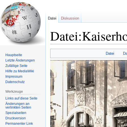
Datei
Diskussion
Datei:Kaiserh
Zur
Zur
Datei
Da
Hauptseite
Navigation
Suche
Letzte Änderungen
springen
springen
Zufällige Seite
Hilfe zu MediaWiki
Impressum
Datenschutz
Werkzeuge
Links auf diese Seite
Änderungen an
verlinkten Seiten
Spezialseiten
Druckversion
Permanenter Link