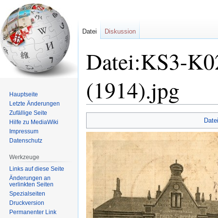
Datei
Diskussion
Datei:KS3-K02
(1914).jpg
Hauptseite
Letzte Änderungen
Zufällige Seite
Zur
Zur
Date
Hilfe zu MediaWiki
Navigation
Suche
Impressum
springen
springen
Datenschutz
Werkzeuge
Links auf diese Seite
Änderungen an
verlinkten Seiten
Spezialseiten
Druckversion
Permanenter Link