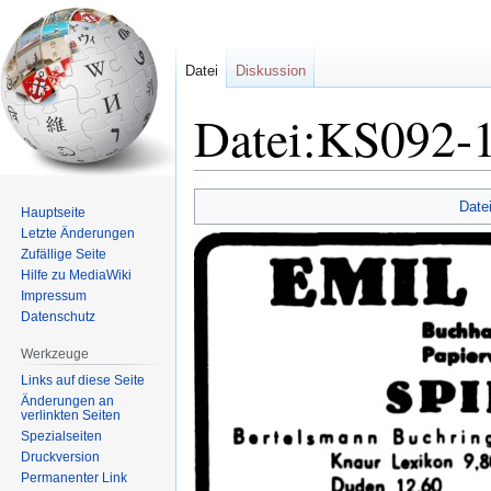
Datei
Diskussion
Datei:KS092-
Zur
Zur
Date
Hauptseite
Navigation
Suche
Letzte Änderungen
springen
springen
Zufällige Seite
Hilfe zu MediaWiki
Impressum
Datenschutz
Werkzeuge
Links auf diese Seite
Änderungen an
verlinkten Seiten
Spezialseiten
Druckversion
Permanenter Link