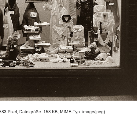
583 Pixel, Dateigröße: 158 KB, MIME-Typ:
image/jpeg
)