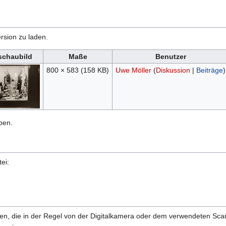
rsion zu laden.
schaubild
Maße
Benutzer
800 × 583
(158 KB)
Uwe Möller
(
Diskussion
|
Beiträge
)
ben.
ei:
onen, die in der Regel von der Digitalkamera oder dem verwendeten Sc