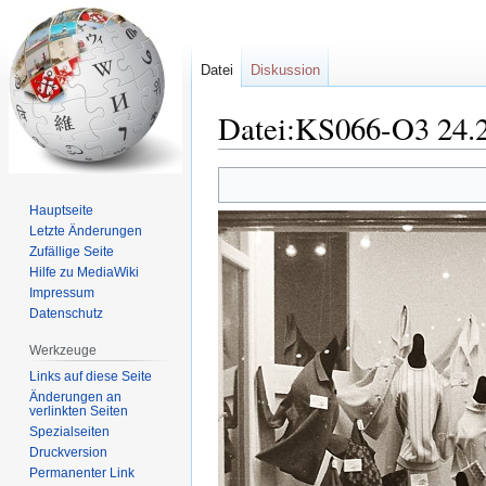
Datei
Diskussion
Datei:KS066-O3 24.2
Zur
Zur
Navigation
Suche
Hauptseite
springen
springen
Letzte Änderungen
Zufällige Seite
Hilfe zu MediaWiki
Impressum
Datenschutz
Werkzeuge
Links auf diese Seite
Änderungen an
verlinkten Seiten
Spezialseiten
Druckversion
Permanenter Link