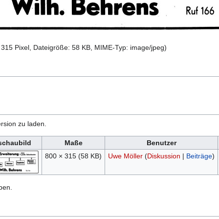
 315 Pixel, Dateigröße: 58 KB, MIME-Typ:
image/jpeg
)
rsion zu laden.
schaubild
Maße
Benutzer
800 × 315
(58 KB)
Uwe Möller
(
Diskussion
|
Beiträge
)
ben.