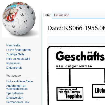
Datei
Diskussion
Datei:KS066-1956.08
Zur
Zur
Navigation
Suche
Hauptseite
springen
springen
Letzte Änderungen
Zufällige Seite
Hilfe zu MediaWiki
Impressum
Datenschutz
Werkzeuge
Links auf diese Seite
Änderungen an
verlinkten Seiten
Spezialseiten
Druckversion
Permanenter Link