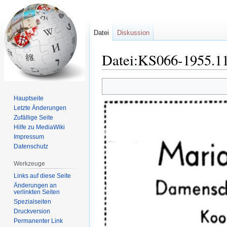
Datei
Diskussion
Datei:KS066-1955.11
Zur
Zur
Navigation
Suche
Hauptseite
springen
springen
Letzte Änderungen
Zufällige Seite
Hilfe zu MediaWiki
Impressum
Datenschutz
Werkzeuge
Links auf diese Seite
Änderungen an
verlinkten Seiten
Spezialseiten
Druckversion
Permanenter Link