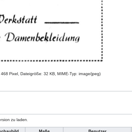
 468 Pixel, Dateigröße: 32 KB, MIME-Typ:
image/jpeg
)
rsion zu laden.
schaubild
Maße
Benutzer