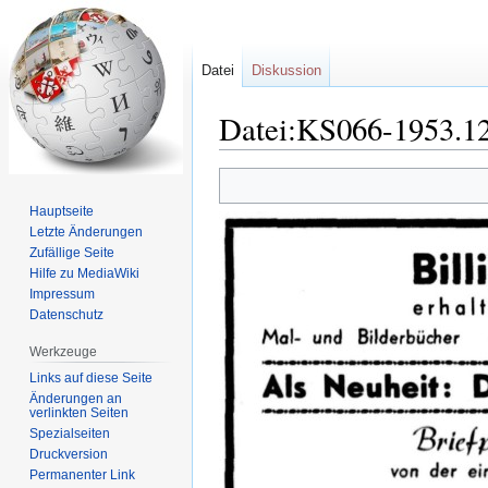
Datei
Diskussion
Datei:KS066-1953.12
Zur
Zur
Navigation
Suche
Hauptseite
springen
springen
Letzte Änderungen
Zufällige Seite
Hilfe zu MediaWiki
Impressum
Datenschutz
Werkzeuge
Links auf diese Seite
Änderungen an
verlinkten Seiten
Spezialseiten
Druckversion
Permanenter Link