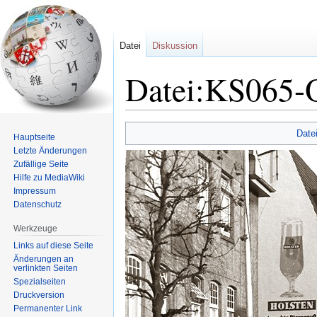
Datei
Diskussion
Datei:KS065-O
Zur
Zur
Date
Hauptseite
Navigation
Suche
Letzte Änderungen
springen
springen
Zufällige Seite
Hilfe zu MediaWiki
Impressum
Datenschutz
Werkzeuge
Links auf diese Seite
Änderungen an
verlinkten Seiten
Spezialseiten
Druckversion
Permanenter Link