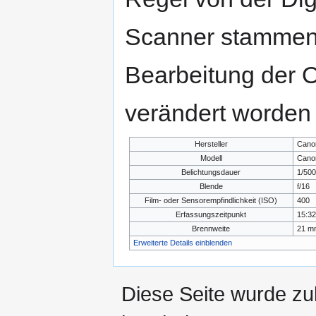
Scanner stammen.
Bearbeitung der O
verändert worden 
Hersteller
Cano
Modell
Cano
Belichtungsdauer
1/500
Blende
f/16
Film- oder Sensorempfindlichkeit (ISO)
400
Erfassungszeitpunkt
15:32
Brennweite
21 m
Erweiterte Details einblenden
Diese Seite wurde zu