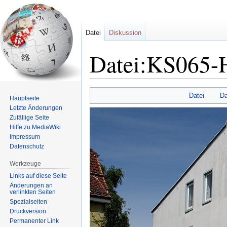
Datei
Diskussion
Datei:KS065-
Zur
Zur
Datei
Da
Hauptseite
Navigation
Suche
Letzte Änderungen
springen
springen
Zufällige Seite
Hilfe zu MediaWiki
Impressum
Datenschutz
Werkzeuge
Links auf diese Seite
Änderungen an
verlinkten Seiten
Spezialseiten
Druckversion
Permanenter Link