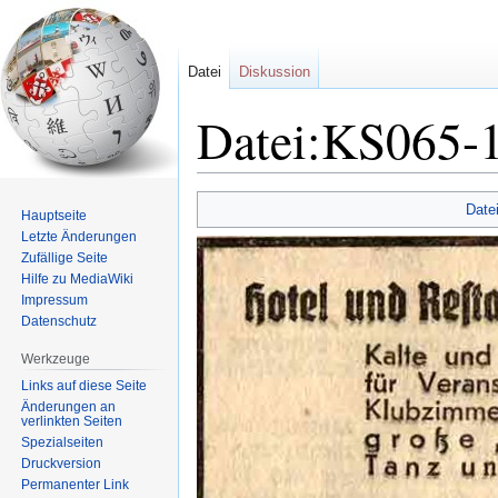
Datei
Diskussion
Datei:KS065-1
Zur
Zur
Date
Hauptseite
Navigation
Suche
Letzte Änderungen
springen
springen
Zufällige Seite
Hilfe zu MediaWiki
Impressum
Datenschutz
Werkzeuge
Links auf diese Seite
Änderungen an
verlinkten Seiten
Spezialseiten
Druckversion
Permanenter Link