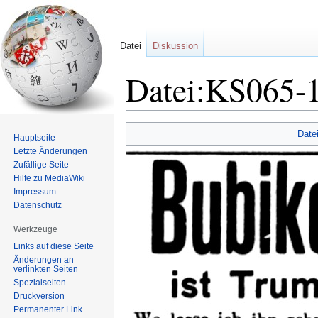
Datei
Diskussion
Datei:KS065-1
Zur
Zur
Date
Hauptseite
Navigation
Suche
Letzte Änderungen
springen
springen
Zufällige Seite
Hilfe zu MediaWiki
Impressum
Datenschutz
Werkzeuge
Links auf diese Seite
Änderungen an
verlinkten Seiten
Spezialseiten
Druckversion
Permanenter Link