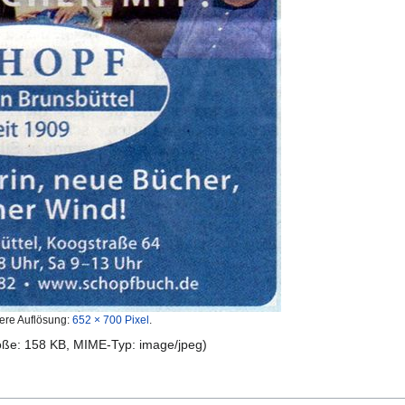
ere Auflösung:
652 × 700 Pixel
.
röße: 158 KB, MIME-Typ:
image/jpeg
)