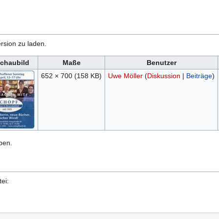
rsion zu laden.
chaubild
Maße
Benutzer
652 × 700
(158 KB)
Uwe Möller
(
Diskussion
|
Beiträge
)
ben.
ei: