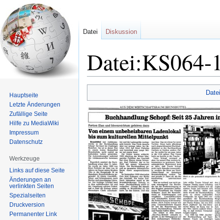
Datei
Diskussion
Datei:KS064-1
Zur
Zur
Date
Hauptseite
Navigation
Suche
Letzte Änderungen
springen
springen
Zufällige Seite
Hilfe zu MediaWiki
Impressum
Datenschutz
Werkzeuge
Links auf diese Seite
Änderungen an
verlinkten Seiten
Spezialseiten
Druckversion
Permanenter Link