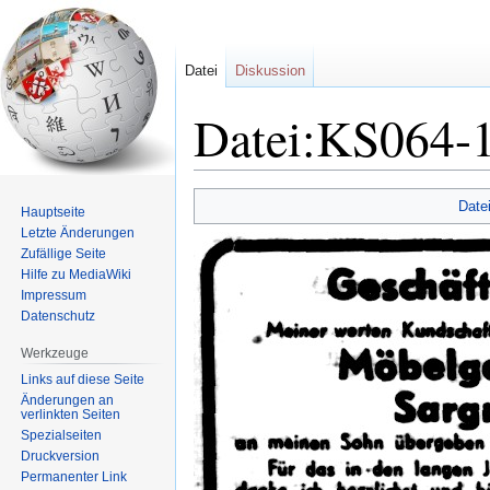
Datei
Diskussion
Datei:KS064-1
Zur
Zur
Date
Hauptseite
Navigation
Suche
Letzte Änderungen
springen
springen
Zufällige Seite
Hilfe zu MediaWiki
Impressum
Datenschutz
Werkzeuge
Links auf diese Seite
Änderungen an
verlinkten Seiten
Spezialseiten
Druckversion
Permanenter Link