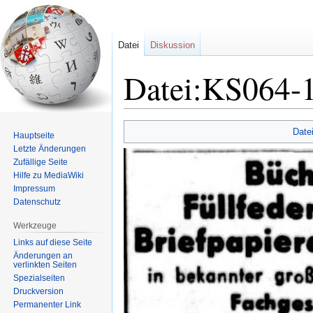
Datei
Diskussion
Datei:KS064-1
Zur
Zur
Date
Hauptseite
Navigation
Suche
Letzte Änderungen
springen
springen
Zufällige Seite
Hilfe zu MediaWiki
Impressum
Datenschutz
Werkzeuge
Links auf diese Seite
Änderungen an
verlinkten Seiten
Spezialseiten
Druckversion
Permanenter Link