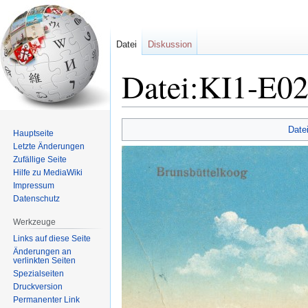
Datei
Diskussion
Datei:KI1-E02
Zur
Zur
Date
Hauptseite
Navigation
Suche
Letzte Änderungen
springen
springen
Zufällige Seite
Hilfe zu MediaWiki
Impressum
Datenschutz
Werkzeuge
Links auf diese Seite
Änderungen an
verlinkten Seiten
Spezialseiten
Druckversion
Permanenter Link