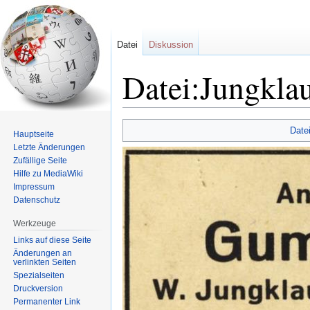
Datei
Diskussion
Datei:Jungkla
Zur
Zur
Date
Hauptseite
Navigation
Suche
Letzte Änderungen
springen
springen
Zufällige Seite
Hilfe zu MediaWiki
Impressum
Datenschutz
Werkzeuge
Links auf diese Seite
Änderungen an
verlinkten Seiten
Spezialseiten
Druckversion
Permanenter Link