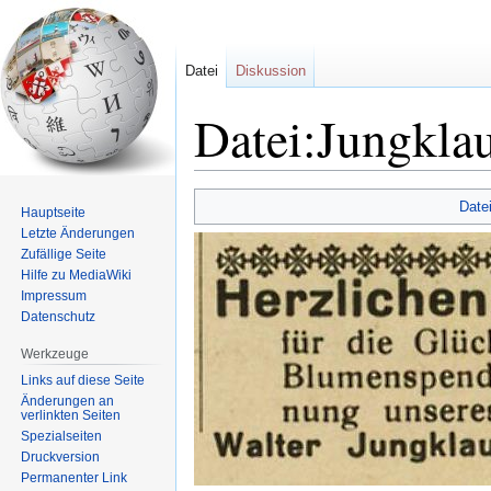
Datei
Diskussion
Datei:Jungkla
Zur
Zur
Date
Hauptseite
Navigation
Suche
Letzte Änderungen
springen
springen
Zufällige Seite
Hilfe zu MediaWiki
Impressum
Datenschutz
Werkzeuge
Links auf diese Seite
Änderungen an
verlinkten Seiten
Spezialseiten
Druckversion
Permanenter Link