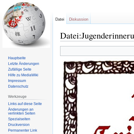
Datei
Diskussion
Datei:Jugenderinner
Zur
Zur
Navigation
Suche
Hauptseite
springen
springen
Letzte Änderungen
Zufällige Seite
Hilfe zu MediaWiki
Impressum
Datenschutz
Werkzeuge
Links auf diese Seite
Änderungen an
verlinkten Seiten
Spezialseiten
Druckversion
Permanenter Link