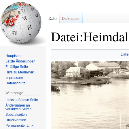
Datei
Diskussion
Datei:Heimdal
Zur
Zur
Date
Hauptseite
Navigation
Suche
Letzte Änderungen
springen
springen
Zufällige Seite
Hilfe zu MediaWiki
Impressum
Datenschutz
Werkzeuge
Links auf diese Seite
Änderungen an
verlinkten Seiten
Spezialseiten
Druckversion
Permanenter Link