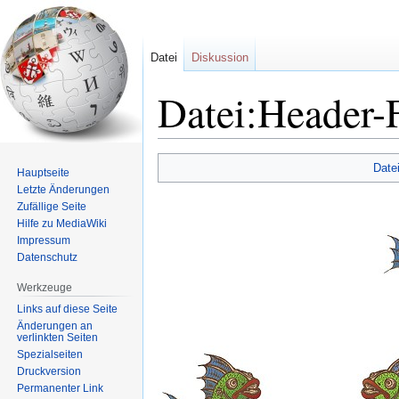
Datei
Diskussion
Datei:Header-F
Zur
Zur
Date
Hauptseite
Navigation
Suche
Letzte Änderungen
springen
springen
Zufällige Seite
Hilfe zu MediaWiki
Impressum
Datenschutz
Werkzeuge
Links auf diese Seite
Änderungen an
verlinkten Seiten
Spezialseiten
Druckversion
Permanenter Link