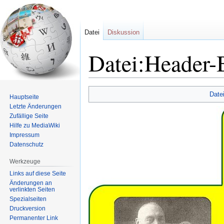
Datei
Diskussion
Datei:Header
Zur
Zur
Date
Hauptseite
Navigation
Suche
Letzte Änderungen
springen
springen
Zufällige Seite
Hilfe zu MediaWiki
Impressum
Datenschutz
Werkzeuge
Links auf diese Seite
Änderungen an
verlinkten Seiten
Spezialseiten
Druckversion
Permanenter Link