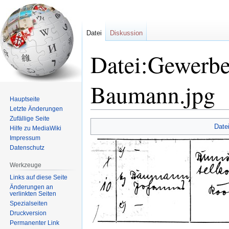
Datei
Diskussion
Datei:Gewerbe
Baumann.jpg
Hauptseite
Letzte Änderungen
Zufällige Seite
Zur
Zur
Date
Hilfe zu MediaWiki
Navigation
Suche
Impressum
springen
springen
Datenschutz
Werkzeuge
Links auf diese Seite
Änderungen an
verlinkten Seiten
Spezialseiten
Druckversion
Permanenter Link