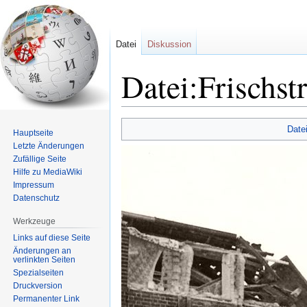
Datei
Diskussion
Datei:Frischst
Zur
Zur
Date
Hauptseite
Navigation
Suche
Letzte Änderungen
springen
springen
Zufällige Seite
Hilfe zu MediaWiki
Impressum
Datenschutz
Werkzeuge
Links auf diese Seite
Änderungen an
verlinkten Seiten
Spezialseiten
Druckversion
Permanenter Link