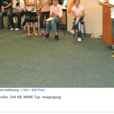
ere Auflösung:
1.200 × 908 Pixel
.
igröße: 244 KB, MIME-Typ:
image/jpeg
)