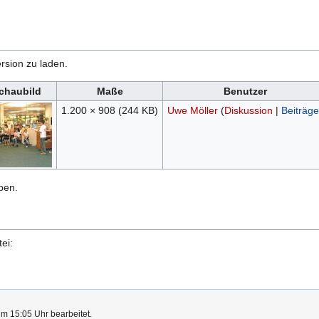
rsion zu laden.
chaubild
Maße
Benutzer
1.200 × 908
(244 KB)
Uwe Möller
(
Diskussion
|
Beiträge
ben.
ei:
um 15:05 Uhr bearbeitet.